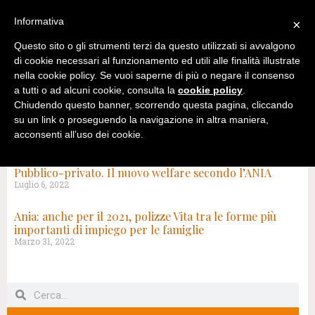
Informativa
×
Questo sito o gli strumenti terzi da questo utilizzati si avvalgono
di cookie necessari al funzionamento ed utili alle finalità illustrate
nella cookie policy. Se vuoi saperne di più o negare il consenso
a tutti o ad alcuni cookie, consulta la
cookie policy
.
Chiudendo questo banner, scorrendo questa pagina, cliccando
su un link o proseguendo la navigazione in altra maniera,
acconsenti all’uso dei cookie.
TAG: POLIZZE VITA
Pubblico-privato. Il nuovo welfare secondo l’ANIA
Luglio 6, 2022
Ania: anche per il 2021, polizze Vita tra le forme più
importanti di impiego per le famiglie
Marzo 31, 2022