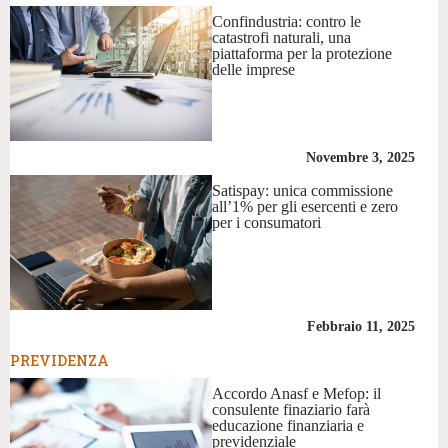
Confindustria: contro le
catastrofi naturali, una
piattaforma per la protezione
delle imprese
Novembre 3, 2025
Satispay: unica commissione
all’1% per gli esercenti e zero
per i consumatori
Febbraio 11, 2025
PREVIDENZA
Accordo Anasf e Mefop: il
consulente finaziario farà
educazione finanziaria e
previdenziale