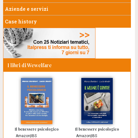
Aziende e servizi
Case history
I libri di Wewelfare
Il benessere psicologico
Il benessere psicologico
Amazon
|
IBS
Amazon
|
IBS