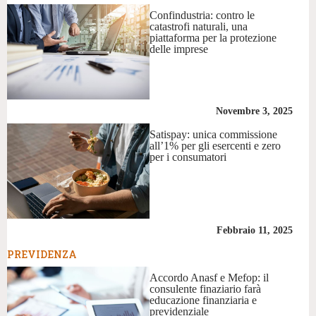
Confindustria: contro le
catastrofi naturali, una
piattaforma per la protezione
delle imprese
Novembre 3, 2025
Satispay: unica commissione
all’1% per gli esercenti e zero
per i consumatori
Febbraio 11, 2025
PREVIDENZA
Accordo Anasf e Mefop: il
consulente finaziario farà
educazione finanziaria e
previdenziale