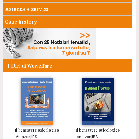
Aziende e servizi
Case history
I libri di Wewelfare
Il benessere psicologico
Il benessere psicologico
Amazon
|
IBS
Amazon
|
IBS