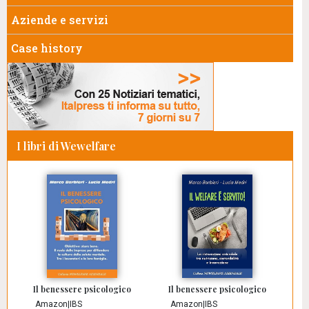
Aziende e servizi
Case history
I libri di Wewelfare
Il benessere psicologico
Il benessere psicologico
Amazon
|
IBS
Amazon
|
IBS