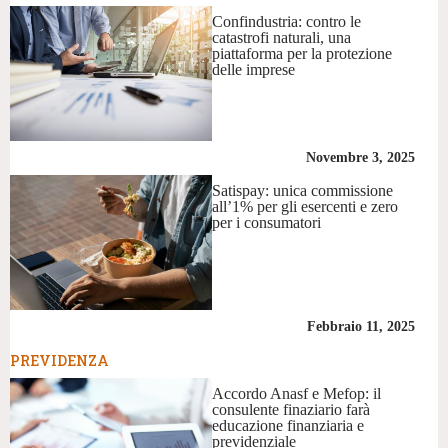
Confindustria: contro le
catastrofi naturali, una
piattaforma per la protezione
delle imprese
Novembre 3, 2025
Satispay: unica commissione
all’1% per gli esercenti e zero
per i consumatori
Febbraio 11, 2025
PREVIDENZA
Accordo Anasf e Mefop: il
consulente finaziario farà
educazione finanziaria e
previdenziale