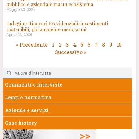
pubblico e aziendale ma un ecosistema
Maggio 22, 2026
Indagine Itinerari Previdenziali: investimenti
sostenibili, più ambiente meno armi
Aprile 22, 2026
« Precedente
1
2
3
4
5
6
7
8
9
10
Successivo »
Commenti e interviste
Leggi e normativa
Aziende e servizi
Case history