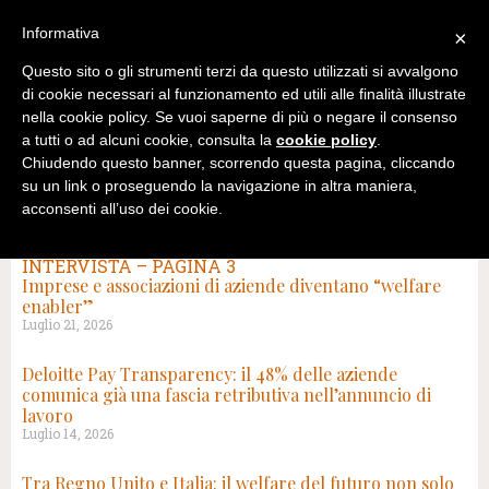
Informativa
×
Questo sito o gli strumenti terzi da questo utilizzati si avvalgono
di cookie necessari al funzionamento ed utili alle finalità illustrate
nella cookie policy. Se vuoi saperne di più o negare il consenso
a tutti o ad alcuni cookie, consulta la
cookie policy
.
Chiudendo questo banner, scorrendo questa pagina, cliccando
su un link o proseguendo la navigazione in altra maniera,
acconsenti all’uso dei cookie.
RISULTATI DI RICERCA PER: VALORE D
INTERVISTA – PAGINA 3
Imprese e associazioni di aziende diventano “welfare
enabler”
Luglio 21, 2026
Deloitte Pay Transparency: il 48% delle aziende
comunica già una fascia retributiva nell’annuncio di
lavoro
Luglio 14, 2026
Tra Regno Unito e Italia: il welfare del futuro non solo